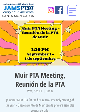
SANTA MONICA, CA
Muir PTA Meeting,
Reunión de la PTA
Wed, Sep 01
  |  
Zoom
Join your Muir PTA for the first general assembly meeting of
the year. - Únase a su PTA de Muir para la primera asamblea
general del año.