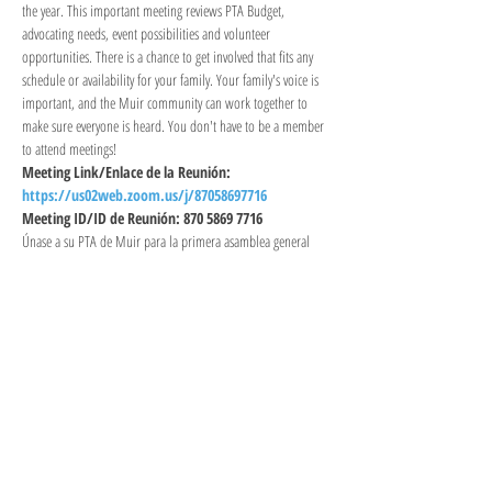
the year. This important meeting reviews PTA Budget, 
advocating needs, event possibilities and volunteer 
opportunities. There is a chance to get involved that fits any 
schedule or availability for your family. Your family's voice is 
important, and the Muir community can work together to 
make sure everyone is heard. You don't have to be a member 
to attend meetings!
Meeting Link/Enlace de la Reunión: 
https://us02web.zoom.us/j/87058697716
Meeting ID/ID de Reunión: 870 5869 7716
Únase a su PTA de Muir para la primera asamblea general 
del año. Esta importante reunión revisa el presupuesto de la 
PTA, abogando por las necesidades, posibilidades de eventos 
y oportunidades de voluntariado. Hay una oportunidad de 
participar que se adapte a cualquier horario o disponibilidad 
para su familia. La voz de su familia es importante, y la 
comunidad de Muir puede trabajar juntos para asegurarse 
de…
Show More